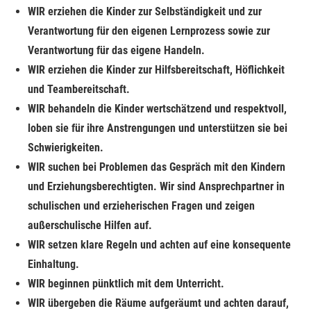
und treffen im Rahmen der vorhandenen Ressourcen
einem ordentlichen Zustand mit zur Schule gebracht
WIR erziehen die Kinder zur Selbständigkeit und zur
gemeinsame Absprachen zu gemeinsam betreuten Kindern.
werden.
Verantwortung für den eigenen Lernprozess sowie zur
WIR beteiligen uns gegebenenfalls an Gesprächen mit
WIR kontrollieren die Postmappe und das Lernzeitheft
Verantwortung für das eigene Handeln.
Eltern.
regelmäßig.
WIR erziehen die Kinder zur Hilfsbereitschaft, Höflichkeit
WIR berücksichtigen die Wünsche der Kinder bei den AG-
WIR unterstützen unser Kind bei der Lernzeit, indem wir für
und Teambereitschaft.
Angeboten durch regelmäßige Abfragen.
einen möglichst ruhigen Arbeitsplatz sorgen.
WIR behandeln die Kinder wertschätzend und respektvoll,
WIR übergeben die Räume aufgeräumt und achten darauf,
WIR suchen bei Problemen oder Verhaltensauffälligkeiten
loben sie für ihre Anstrengungen und unterstützen sie bei
dass sich auch andere in diesem Raum wohlfühlen.
unseres Kindes rechtzeitig das Gespräch mit der Schule
Schwierigkeiten.
und informieren die Schule sofort bei Erkrankungen
WIR suchen bei Problemen das Gespräch mit den Kindern
unseres Kindes.
und Erziehungsberechtigten. Wir sind Ansprechpartner in
WIR bestärken unser Kind in der Einhaltung der Klassen-
schulischen und erzieherischen Fragen und zeigen
und Pausenregeln.
außerschulische Hilfen auf.
WIR nehmen die OGS-Vereinbarungen ernst und halten uns
WIR setzen klare Regeln und achten auf eine konsequente
an sie.
Einhaltung.
WIR beginnen pünktlich mit dem Unterricht.
WIR übergeben die Räume aufgeräumt und achten darauf,